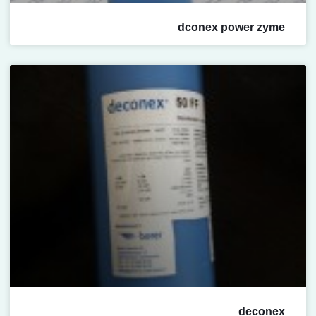
dconex power zyme
deconex