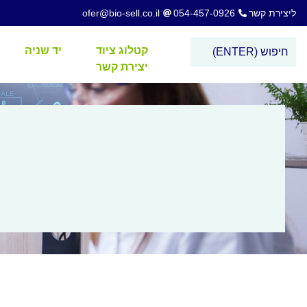
ליצירת קשר
054-457-0926
ofer@bio-sell.co.il
קטלוג ציוד
יד שניה
יצירת קשר