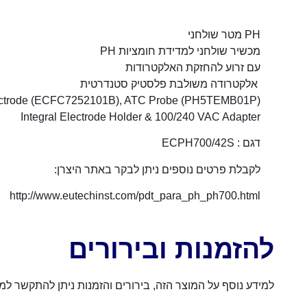
PH מטר שולחני
מכשיר שולחני למדידת חומציות PH
עם זרוע להחזקת האלקטרודות
אלקטרודה משולבת פלסטיק סטנדרטית
lectrode (ECFC7252101B), ATC Probe (PH5TEMB01P),
Integral Electrode Holder & 100/240 VAC Adapter
דגם : ECPH700/42S
לקבלת פרטים נוספים ניתן לבקר באתר היצרן:
http://www.eutechinst.com/pdt_para_ph_ph700.html
להזמנות ובירורים
למידע נוסף על המוצר הזה, בירורים והזמנות ניתן להתקשר למספר 054-4570926 או לשלוח הודעה באמצעות הכפת