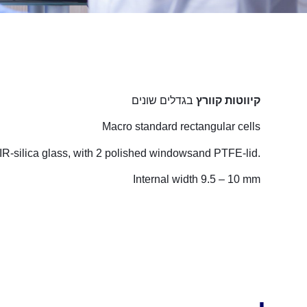
קיווטות קוורץ
בגדלים שונים
Macro standard rectangular cells
.Made of optical glass or UV silica glass or IR-silica glass, with 2 polished windowsand PTFE-lid
Internal width 9.5 – 10 mm