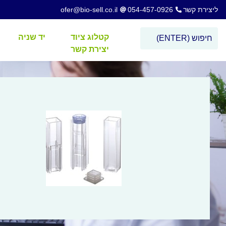
ליצירת קשר
054-457-0926
ofer@bio-sell.co.il
קטלוג ציוד
יד שניה
יצירת קשר