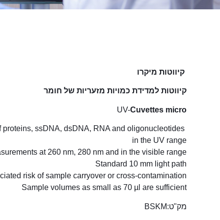
קיווטות מיקרו
קיווטות למדידת כמויות מזעריות של חומר
UV-
Cuvettes micro
 of proteins, ssDNA, dsDNA, RNA and oligonucleotides
in the UV range
easurements at 260 nm, 280 nm and in the visible range
Standard 10 mm light path
ciated risk of sample carryover or cross-contamination
Sample volumes as small as 70 µl are sufficient
מק"ט:BSKM