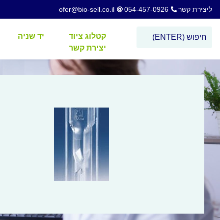
ליצירת קשר
054-457-0926
ofer@bio-sell.co.il
קטלוג ציוד
יד שניה
יצירת קשר