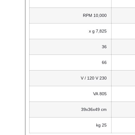
10,000 RPM
7,825 x g
36
66
230 V / 120 V
805 VA
39x36x49 cm
25 kg