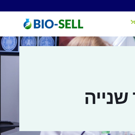
ל
 שנייה