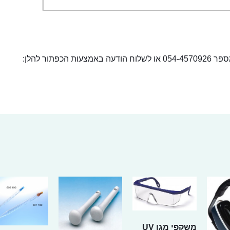
ור להלן:
משקפי מגן UV