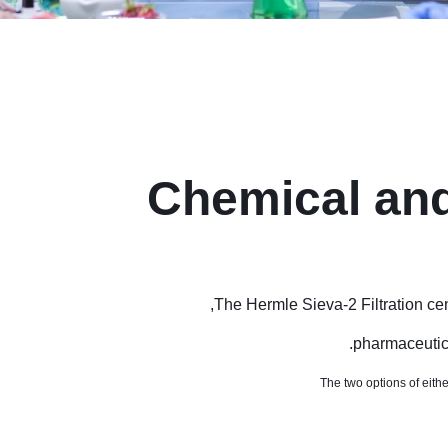
Chemical an
The Hermle Sieva-2 Filtration cen
pharmaceutica
The two options of eith