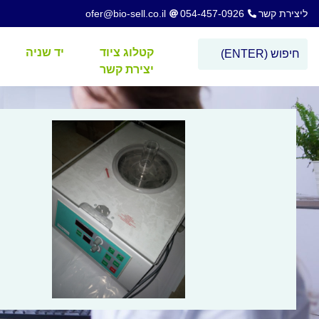
ליצירת קשר
054-457-0926
ofer@bio-sell.co.il
קטלוג ציוד
יד שניה
יצירת קשר