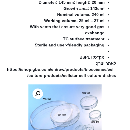
Diameter: 145 mm; height: 20 mm
Growth area: 143cm²
Nominal volume: 240 ml
Working volume: 25 ml – 27 ml
With vents that ensure very good gas
exchange
TC surface treatment
Sterile and user-friendly packaging
מק"ט:BSPLT
לאתר יצרן:
https://shop.gbo.com/en/row/products/bioscience/cell-
culture-products/cellstar-cell-culture-dishes/