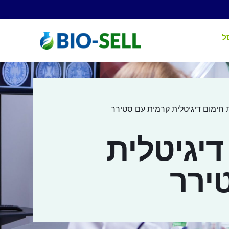
ל
 חימום דיגיטלית קרמית עם סטירר
יגיטלית
ירר