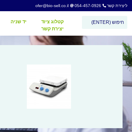
ליצירת קשר
054-457-0926
ofer@bio-sell.co.il
קטלוג ציוד
יד שניה
יצירת קשר