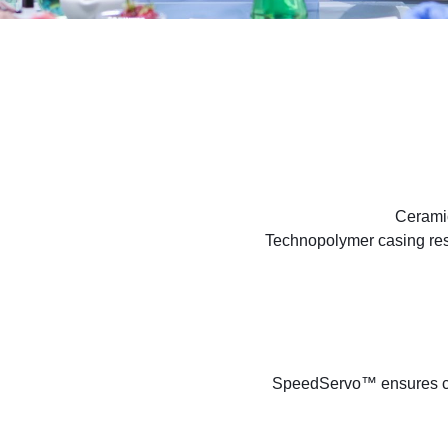
Ceramic
Technopolymer casing res
SpeedServo™ ensures co