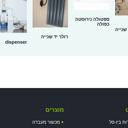
ספטולה נירוסטה
כפולה
שנייה
רולר יד שנייה
dispenser
ט
מוצרים
ות ביו-סל
מכשור מעבדה