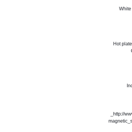
White 
Hot plat
In
http://ww
magnet
ic_