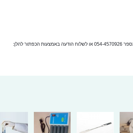
ור להלן: