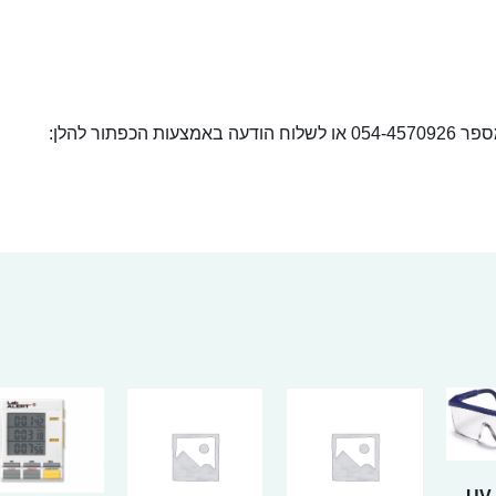
ור להלן: