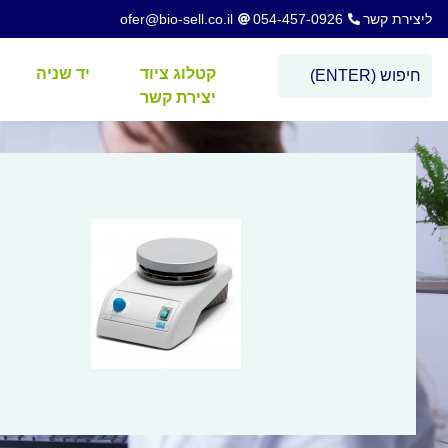
ליצירת קשר
054-457-0926
ofer@bio-sell.co.il
קטלוג ציוד
יד שניה
יצירת קשר