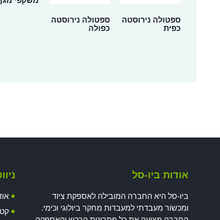
משקפי מגן UV
ספטולה נירוסטה
ספטולה נירוסטה
כפית
כפולה
אודות ביו-סל
ניוו
ביו-סל היא החברה המובילה לאספקת ציוד
אוד
ומכשור מעבדתי למעבדות מחקר ביולוגי וכימי.
קטל
החברה מציעה את כל פתרונות הרכש והאספקה,