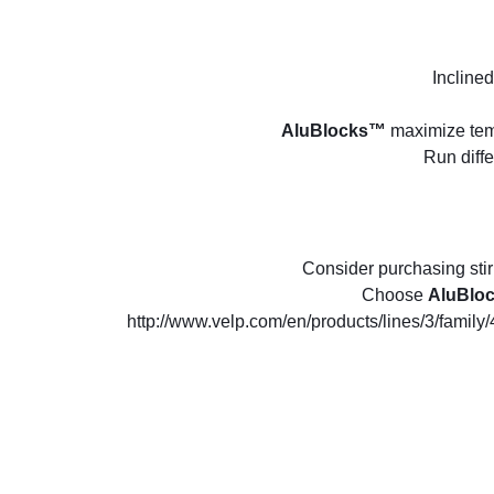
Inclined
AluBlocks™
maximize tem
Run diff
Consider purchasing stir
Choose
AluBlo
http://www.velp.com/en/products/lines/3/family