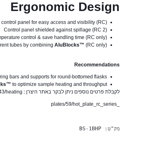
Ergonomic Design
 control panel for easy access and visibility (RC)
Control panel shielded against spillage (RC 2)
perature control & save handling time (RC only)
erent tubes by combining
AluBlocks™
(RC only)
Recommendations
ring bars and supports for round-bottomed flasks
cks™
to optimize sample heating and throughput
לקבלת פרטים נוספים ניתן לבקר באתר היצרן :
/43/heating
_plates/59/hot_plate_rc_series
מק"ט: BS-1BHP