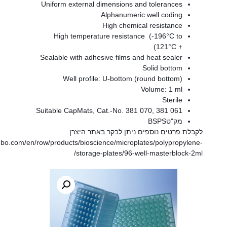
Uniform external dimensions and tolerances
Alphanumeric well coding
High chemical resistance
High temperature resistance (-196°C to
+ 121°C)
Sealable with adhesive films and heat sealer
Solid bottom
Well profile: U-bottom (round bottom)
Volume: 1 ml
Sterile
Suitable CapMats, Cat.-No. 381 070, 381 061
מק"טBSPS
פרטים נוספים ניתן לבקר באתר היצרן:
https://shop.gbo.com/en/row/products/bioscience/microplates/polyprop
storage-plates/96-well-masterbloc