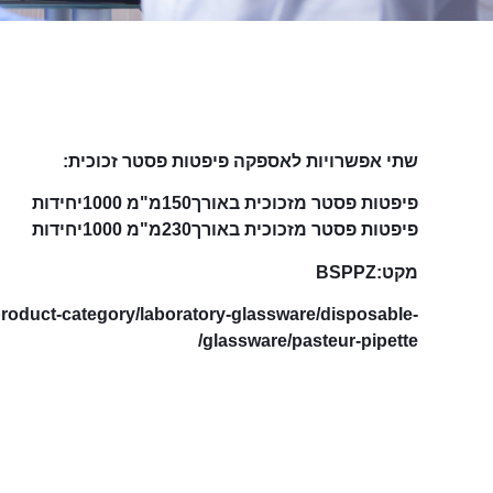
שתי אפשרויות לאספקה פיפטות פסטר זכוכית:
פיפטות פסטר מזכוכית באורך150מ"מ 1000יחידות
פיפטות פסטר מזכוכית באורך230מ"מ 1000יחידות
מקט:BSPPZ
roduct-category/laboratory-glassware/disposable-
glassware/pasteur-pipette/