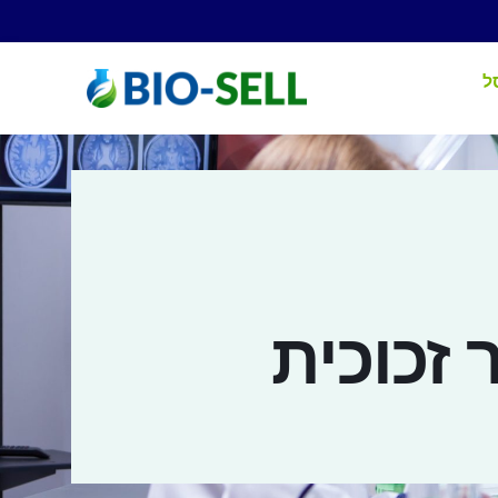
ל
זכוכית