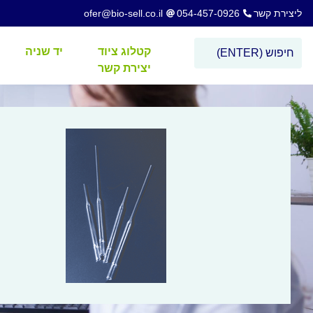
ליצירת קשר
054-457-0926
ofer@bio-sell.co.il
קטלוג ציוד
יד שניה
יצירת קשר