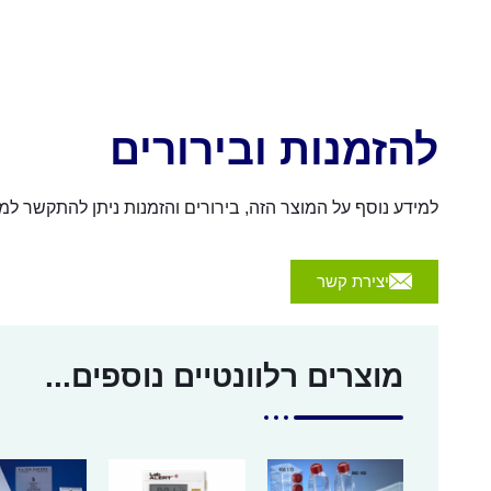
להזמנות ובירורים
למידע נוסף על המוצר הזה, בירורים והזמנות ניתן להתקשר למספר 054-4570926 או לשלוח הודעה באמצעות הכפת
יצירת קשר
מוצרים רלוונטיים נוספים...