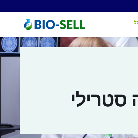
ל
 סטרילי