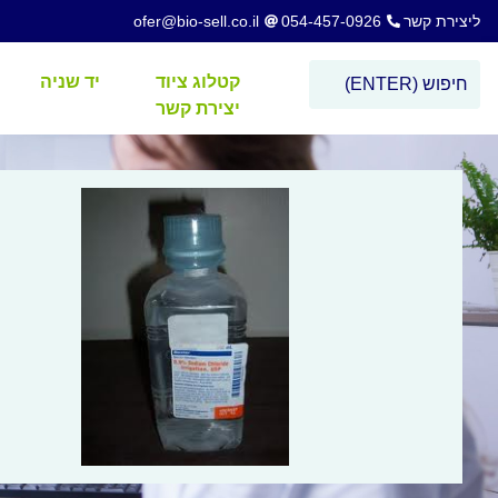
ליצירת קשר
054-457-0926
ofer@bio-sell.co.il
קטלוג ציוד
יד שניה
יצירת קשר