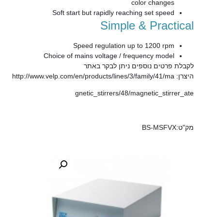
color changes
Soft start but rapidly reaching set speed
Simple & Practical
Speed regulation up to 1200 rpm
Choice of mains voltage / frequency model
לקבלת פרטים נוספים ניתן לבקר באתר
היצרן:
http://www.velp.com/en/products/lines/3/family/41/ma
gnetic_stirrers/48/magnetic_stirrer_ate
מק"ט:BS-MSFVX