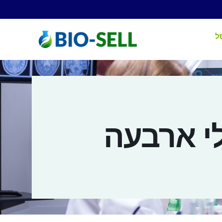
ל
י ארבעה