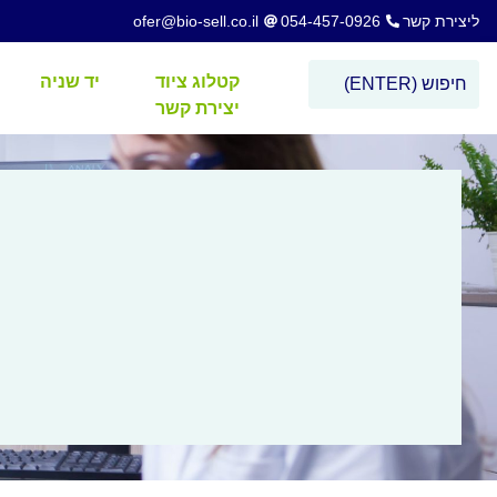
ליצירת קשר
054-457-0926
ofer@bio-sell.co.il
קטלוג ציוד
יד שניה
יצירת קשר