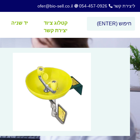
ליצירת קשר
054-457-0926
ofer@bio-sell.co.il
קטלוג ציוד
יד שניה
יצירת קשר