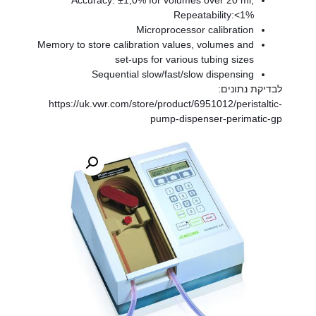
Accuracy: ±1,0% for volumes over 20 ml;
Repeatability:<1%
Microprocessor calibration
Memory to store calibration values, volumes and
set-ups for various tubing sizes
Sequential slow/fast/slow dispensing
לבדיקת נתונים:
https://uk.vwr.com/store/product/6951012/peristaltic-
pump-dispenser-perimatic-gp