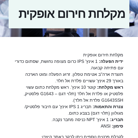
מקלחת חירום אופקית
מקלחת חירום אופקית
ידית הפעלה:
1 אינץ' IPS כרום מצופה נחושת, שסתום כדורי
עם פתיחה קבועה.
תוצרת ארה"ב אטימת טפלון. זרוע הפעלה ומוט הארכה
באורך 29 אינץ' עשויים פלדת אל חלד.
ראש מקלחת:
קוטר 10 אינץ'. ראש מקלחת כתום עשוי
פלסטיק או פלדת אל חלד (תלוי דגם – G1643 פלסטיק,
G1643SSH פלדת אל חלד).
צנרת והתאמות:
תבריג IPS 1 אינץ' עם חיבור פלסטיק/
מגולוון (תלוי דגם) בצבע כתום.
תבריג:
1 אינץ' NPT כניסה מחבר נקבה.
סימון:
ANSI
לקבלת פרטים נוספים ניתן לבקר באתר היצרן: