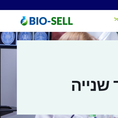
ל
 שנייה