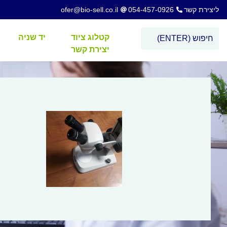
ליצירת קשר
054-457-0926
ofer@bio-sell.co.il
קטלוג ציוד
יד שניה
יצירת קשר