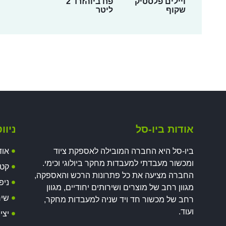
ויילים פלסטיק
פח ביוהזרד 2
שקוף
ליטר
אודות ביו-סל
ניוו
ביו-סל היא החברה המובילה לאספקת ציוד
אוד
ומכשור מעבדתי למעבדות מחקר ביולוגי וכימי.
קטל
החברה מציעה את כל פתרונות הרכש והאספקה,
ניפ
מגוון רחב של מוצרים ושירותים יחודיים, מגוון
שיר
רחב של מכשור חד ויד שניה למעבדות מחקר,
ועוד.
יצי