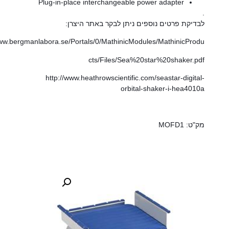
Plug-in-place interchangeable power adapter
בדיקת פרטים נוספים ניתן לבקר באתר היצרן:
http://www.bergmanlabora.se/Portals/0/MathinicModules/MathinicProd
cts/Files/Sea%20star%20shaker.pd
http://www.heathrowscientific.com/seastar-digital
orbital-shaker-i-hea4010
ק"ט: MOFD1