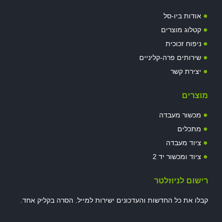
דות ביו-סל
לוג מוצרים
פוח זכוכית
רותים פרה-קליניים
ירת קשר
רים
שור מעבדה
כלים
וד מעבדה
וד ומכשור יד 2
ום לניוזלטר
 את כל החדשות והעדכונים ישירות למייל. הסרה בקליק אחד.