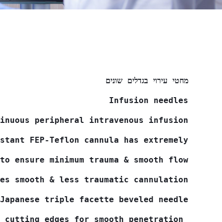
מחטי עירוי בגדלים שונים
Infusion needles
inuous peripheral intravenous infusion
stant FEP-Teflon cannula has extremely
to ensure minimum trauma & smooth flow
es smooth & less traumatic cannulation
Japanese triple facette beveled needle
 is specially designed with two cutting edges for smooth penetration