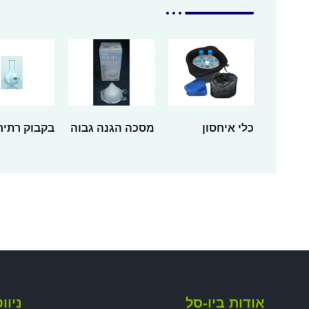
כלי איחסון
מסכה הגנה גבוה
בקבוק רתיח
אודות ביו-סל
ניוו