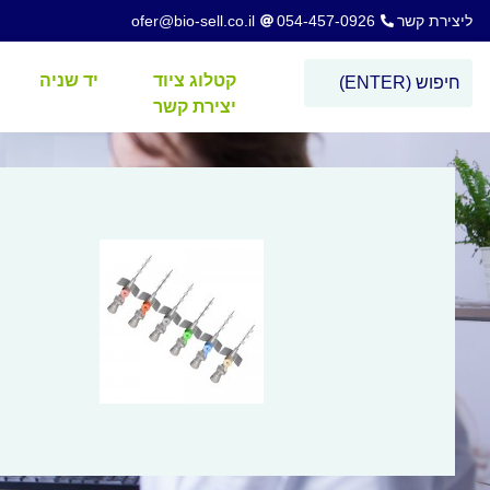
ליצירת קשר
054-457-0926
ofer@bio-sell.co.il
קטלוג ציוד
יד שניה
יצירת קשר