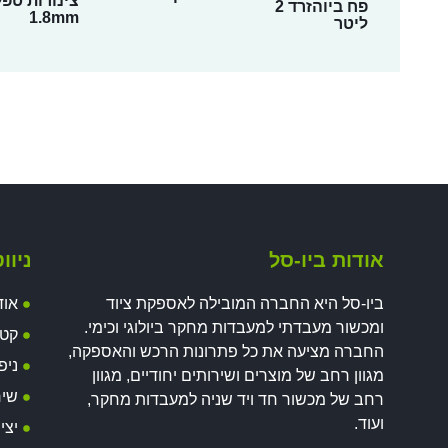
צינורות טפל
פח ביוהזרד 2
1.8mm
ליטר
אודות ביו-סל
ניוו
ביו-סל היא החברה המובילה לאספקת ציוד
אוד
ומכשור מעבדתי למעבדות מחקר ביולוגי וכימי.
קטל
החברה מציעה את כל פתרונות הרכש והאספקה,
ניפ
מגוון רחב של מוצרים ושירותים יחודיים, מגוון
שיר
רחב של מכשור חד ויד שניה למעבדות מחקר,
ועוד.
יצי