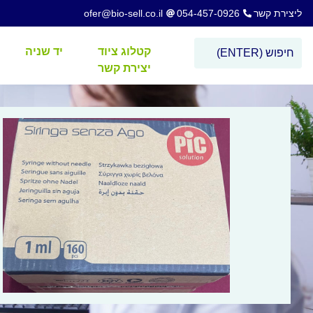
ליצירת קשר
054-457-0926
ofer@bio-sell.co.il
קטלוג ציוד
יד שניה
יצירת קשר