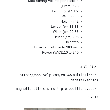
Max Stirring Volume per position
(Liters)0.25
Length (in)14 1/2
Width (in)9
Height (in)2
Length (cm)36.83
Width (cm)22.86
Height (cm)5.08
TimerYes
Timer range1 min to 900 min
Power (VAC)110 to 240
 אתר היצרן:
https://www.velp.com/en-ww/multistirrer-
digital-series
-magnetic-stirrers-multiple-positions.aspx
BS-ST2