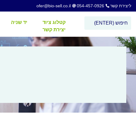
ליצירת קשר
054-457-0926
ofer@bio-sell.co.il
קטלוג ציוד
יד שניה
יצירת קשר