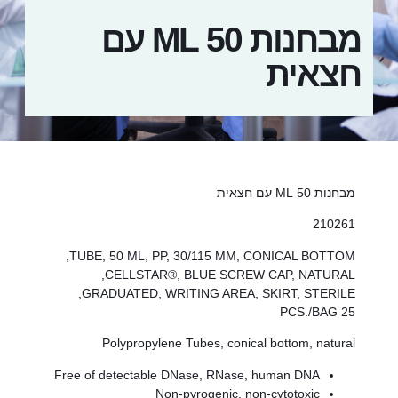
מבחנות 50 ML עם
חצאית
מבחנות 50 ML עם חצאית
210261
TUBE, 50 ML, PP, 30/115 MM, CONICAL BOTTOM,
CELLSTAR®, BLUE SCREW CAP, NATURAL,
GRADUATED, WRITING AREA, SKIRT, STERILE,
25 PCS./BAG
Polypropylene Tubes, conical bottom, natural
Free of detectable DNase, RNase, human DNA
Non-pyrogenic, non-cytotoxic