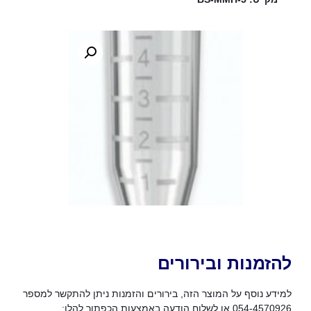
להזמנות ובירורים
למידע נוסף על המוצר הזה, בירורים והזמנות ניתן להתקשר למספר
054-4570926 או לשלוח הודעה באמצעות הכפתור להלן: