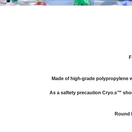
F
Made of high-grade polypropylene w
As a saftety precaution Cryo.s™ shoul
Round b