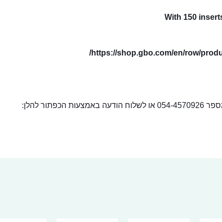
With 150 inserts
https://shop.gbo.com/en/row/produ
ור להלן: