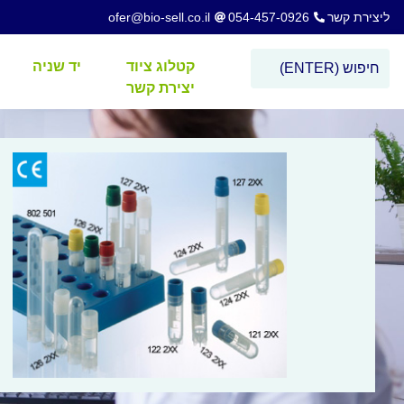
ליצירת קשר
054-457-0926
ofer@bio-sell.co.il
קטלוג ציוד
יד שניה
יצירת קשר