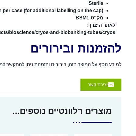
Sterile
 per case (for additional labelling on the cap)
מק"ט:BSM1
לאתר היצרן :
cts/bioscience/cryos-and-biobanking-tubes/cryos/
להזמנות ובירורים
למידע נוסף על המוצר הזה, בירורים והזמנות ניתן להתקשר למספר 054-4570926 או לשלוח הודעה באמצעות הכפת
יצירת קשר
מוצרים רלוונטיים נוספים...