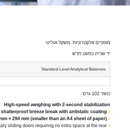
מאזניים אלקטרוניות משקל אנליטי
יד שנייה כמעט חדש
Standard-Level Analytical Balances
כושר 102 גרם
High-speed weighing with 2-second stabilization
Removable, shatterproof breeze break with antistatic coating
Compact foot print: 198 mm × 294 mm (smaller than an A4 sheet of paper)
Rotary sliding doors requiring no extra space at the rear