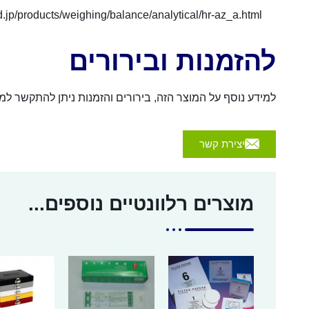
.jp/products/weighing/balance/analytical/hr-az_a.html
להזמנות ובירורים
למידע נוסף על המוצר הזה, בירורים והזמנות ניתן להתקשר למספר 054-4570926 או לשלוח הודעה באמצעות הכפת
יצירת קשר
מוצרים רלוונטיים נוספים...