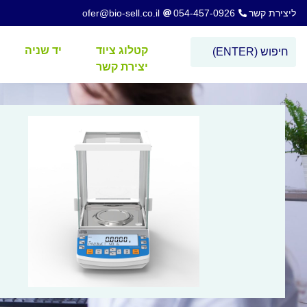
ליצירת קשר
054-457-0926
ofer@bio-sell.co.il
קטלוג ציוד
יד שניה
יצירת קשר