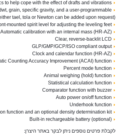
Adjustable response characteristics to help cope with the effect of drafts and vibrations
 dwt, grain, specific gravity, and a user-programmable
(either tael, tola or Newton can be added upon request)
Easily visible, front-mounted spirit level for adjusting the leveling feet
Automatic calibration with an internal mass (HR-AZ)
Clear, reverse-backlit LCD
GLP/GMP/GCP/ISO compliant output
Clock and calendar function (HR-AZ)
Counting mode with the Automatic Counting Accuracy Improvement (ACAI) function
Percent mode function
Animal weighing (hold) function
Statistical calculation function
Comparator function with buzzer
Auto power on/off function
Underhook function
Density determination function and an optional density determination kit
Built-in rechargeable battery (optional)
לקבלת פרטים נוספים ניתן לבקר באתר היצרן: