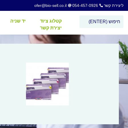
ליצירת קשר
054-457-0926
ofer@bio-sell.co.il
קטלוג ציוד
יד שניה
יצירת קשר