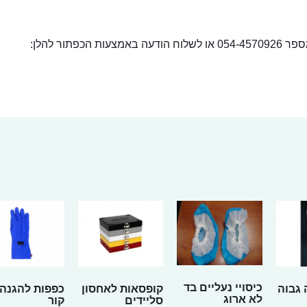
ור להלן:
כיסויי נעליים בד
גבוה
קופסאות לאחסון
כפפות להגנה-
לא ארוג
סליידים
קור