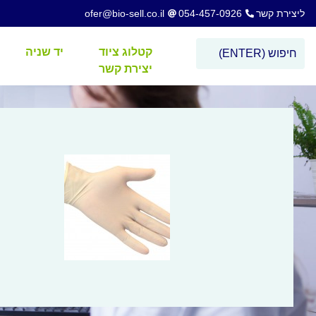
ליצירת קשר
054-457-0926
ofer@bio-sell.co.il
קטלוג ציוד
יד שניה
יצירת קשר