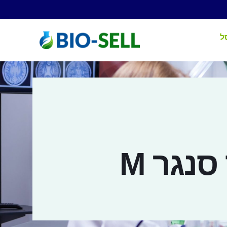
ל
נגר M