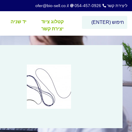
ליצירת קשר
054-457-0926
ofer@bio-sell.co.il
קטלוג ציוד
יד שניה
יצירת קשר