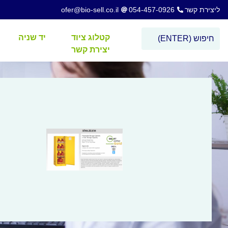
ליצירת קשר
054-457-0926
ofer@bio-sell.co.il
קטלוג ציוד
יד שניה
יצירת קשר