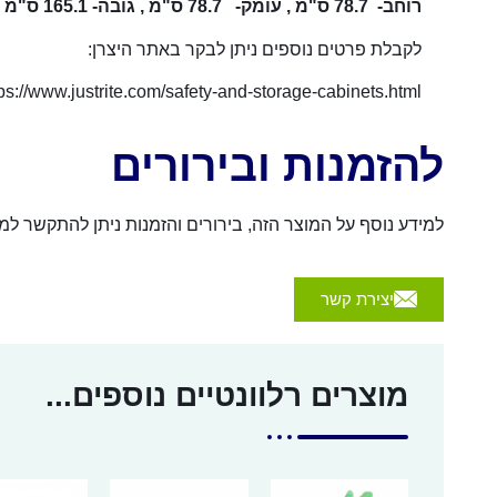
רוחב- 78.7 ס"מ , עומק- 78.7 ס"מ , גובה- 165.1 ס"מ
לקבלת פרטים נוספים ניתן לבקר באתר היצרן:
tps://www.justrite.com/safety-and-storage-cabinets.html
להזמנות ובירורים
למידע נוסף על המוצר הזה, בירורים והזמנות ניתן להתקשר למספר 054-4570926 או לשלוח הודעה באמצעות הכפת
יצירת קשר
מוצרים רלוונטיים נוספים...