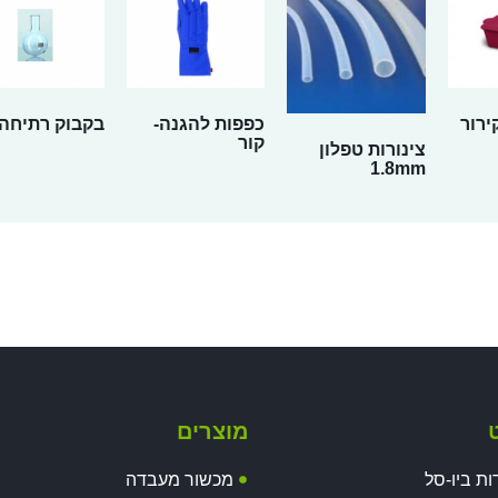
ירור
כפפות להגנה-
בקבוק רתיחה
קור
צינורות טפלון
1.8mm
ט
מוצרים
ות ביו-סל
מכשור מעבדה