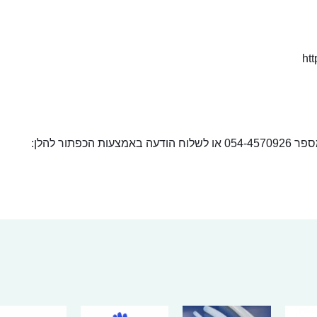
ht
ור להלן: