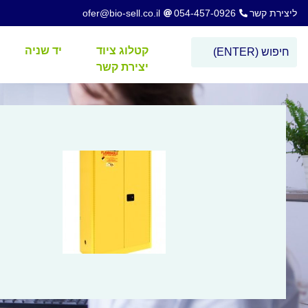
ליצירת קשר
054-457-0926
ofer@bio-sell.co.il
קטלוג ציוד
יד שניה
יצירת קשר