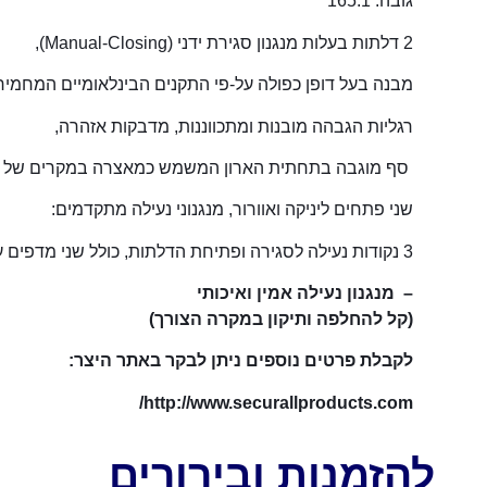
גובה: 165.1
2 דלתות בעלות מנגנון סגירת ידני (Manual-Closing),
מבנה בעל דופן כפולה על-פי התקנים הבינלאומיים המחמירי
רגליות הגבהה מובנות ומתכווננות, מדבקות אזהרה,
סף מוגבה בתחתית הארון המשמש כמאצרה במקרים של דל
שני פתחים ליניקה ואוורור, מנגנוני נעילה מתקדמים:
3 נקודות נעילה לסגירה ופתיחת הדלתות, כולל שני מדפים עשויים מתכת,
– מנגנון נעילה אמין ואיכותי
(קל להחלפה ותיקון במקרה הצורך)
לקבלת פרטים נוספים ניתן לבקר באתר היצר:
http://www.securallproducts.com/
להזמנות ובירורים