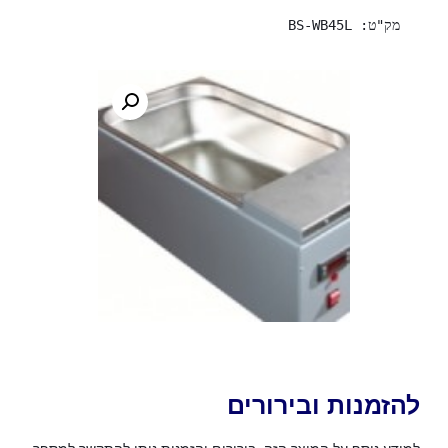
מק"ט: BS-WB45L
להזמנות ובירורים