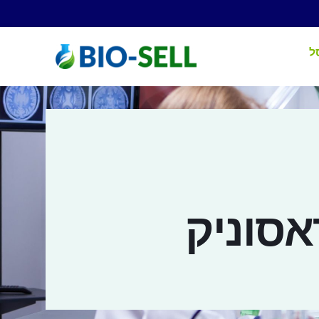
ל
סוניק