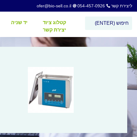
ליצירת קשר
054-457-0926
ofer@bio-sell.co.il
קטלוג ציוד
יד שניה
יצירת קשר