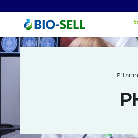
ל
ודות PH