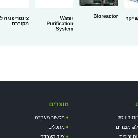
Bioreactor
שייקר
Water
צינטריפוגה ל
Purification
מקוררת
System
ט
מוצרים
ות ביו-סל
מכשור מעבדה
וג מוצרים
מתכלים
וח זכוכית
ציוד מעבדה