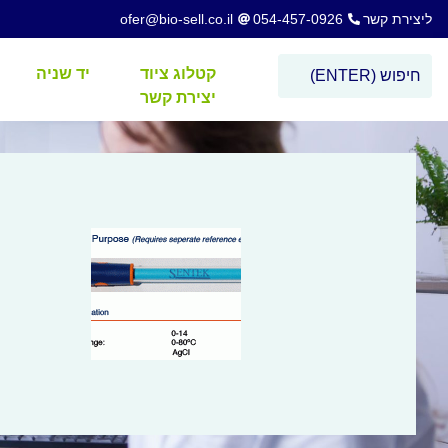
ליצירת קשר
054-457-0926
ofer@bio-sell.co.il
קטלוג ציוד
יד שניה
יצירת קשר