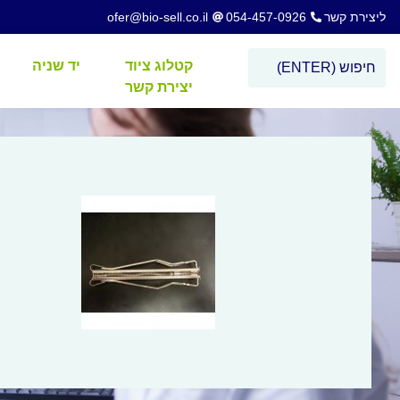
ליצירת קשר
054-457-0926
ofer@bio-sell.co.il
קטלוג ציוד
יד שניה
יצירת קשר