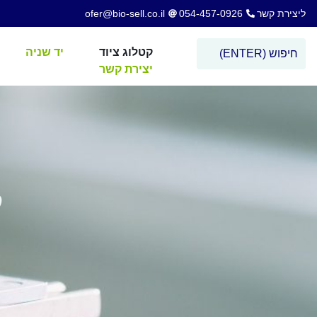
ליצירת קשר
054-457-0926
ofer@bio-sell.co.il
קטלוג ציוד
יד שניה
יצירת קשר
ק