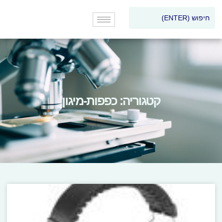
קטגוריה: כפפות-מיגון