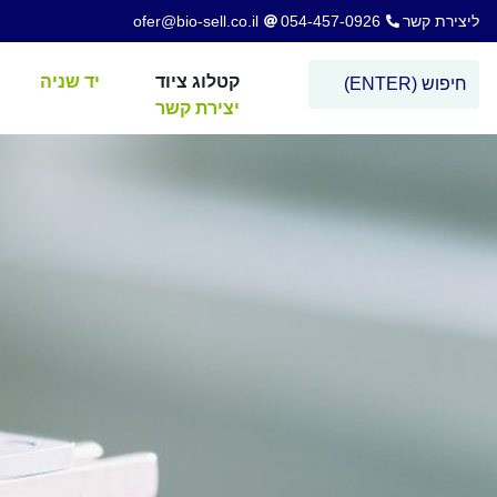
ליצירת קשר
054-457-0926
ofer@bio-sell.co.il
קטלוג ציוד
יד שניה
יצירת קשר