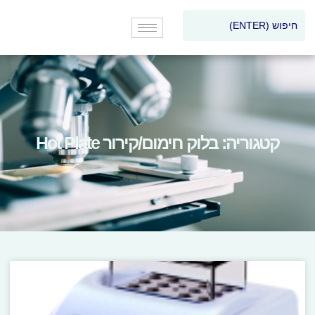
קטגוריה: בלוק חימום/קירור Hot Plate